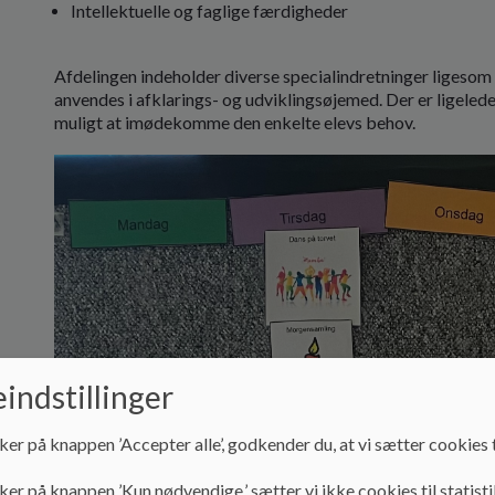
Intellektuelle og faglige færdigheder
Afdelingen indeholder diverse specialindretninger ligesom
anvendes i afklarings- og udviklingsøjemed. Der er ligelede
muligt at imødekomme den enkelte elevs behov.
indstillinger
ker på knappen ’Accepter alle’, godkender du, at vi sætter cookies t
ker på knappen ’Kun nødvendige,’ sætter vi ikke cookies til statisti