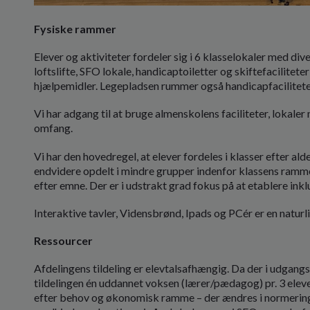
Fysiske rammer
Elever og aktiviteter fordeler sig i 6 klasselokaler med div
loftslifte, SFO lokale, handicaptoiletter og skiftefaciliteter
hjælpemidler. Legepladsen rummer også handicapfacilitete
Vi har adgang til at bruge almenskolens faciliteter, lokaler m
omfang.
Vi har den hovedregel, at elever fordeles i klasser efter a
endvidere opdelt i mindre grupper indenfor klassens ramme
efter emne. Der er i udstrakt grad fokus på at etablere ink
Interaktive tavler, Vidensbrønd, Ipads og PCér er en naturli
Ressourcer
Afdelingens tildeling er elevtalsafhængig. Da der i udgang
tildelingen én uddannet voksen (lærer/pædagog) pr. 3 e
efter behov og økonomisk ramme – der ændres i normering