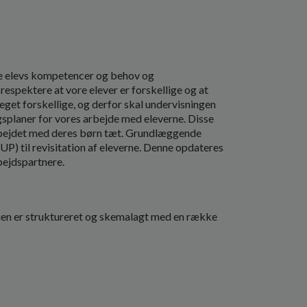
te elevs kompetencer og behov og
respektere at vore elever er forskellige og at
et forskellige, og derfor skal undervisningen
splaner for vores arbejde med eleverne. Disse
arbejdet med deres børn tæt. Grundlæggende
P) til revisitation af eleverne. Denne opdateres
bejdspartnere.
n er struktureret og skemalagt med en række