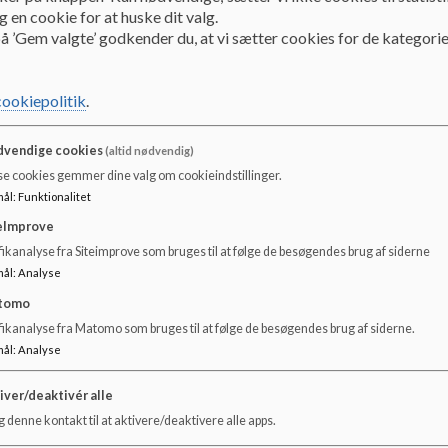
 en cookie for at huske dit valg.
å ’Gem valgte’ godkender du, at vi sætter cookies for de kategorie
cookiepolitik
.
vendige cookies
(altid nødvendig)
se cookies gemmer dine valg om cookieindstillinger.
mål
:
Funktionalitet
eImprove
ikanalyse fra Siteimprove som bruges til at følge de besøgendes brug af siderne
mål
:
Analyse
tomo
fikanalyse fra Matomo som bruges til at følge de besøgendes brug af siderne.
mål
:
Analyse
iver/deaktivér alle
 denne kontakt til at aktivere/deaktivere alle apps.