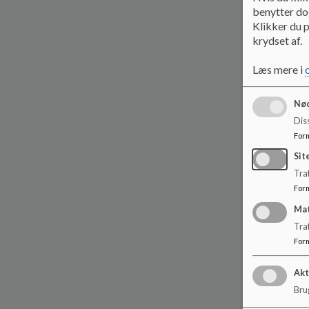
benytter dog
Klikker du p
krydset af.
Læs mere i
Nød
Dis
For
Sit
Traf
For
Ma
Tra
For
Akt
Brug