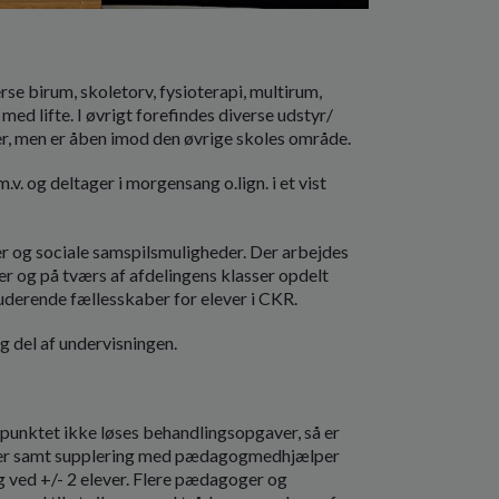
erse birum, skoletorv, fysioterapi, multirum,
 med lifte. I øvrigt forefindes diverse udstyr/
r, men er åben imod den øvrige skoles område.
.v. og deltager i morgensang o.lign. i et vist
lder og sociale samspilsmuligheder. Der arbejdes
r og på tværs af afdelingens klasser opdelt
luderende fællesskaber for elever i CKR.
g del af undervisningen.
spunktet ikke løses behandlingsopgaver, så er
lever samt supplering med pædagogmedhjælper
 ved +/- 2 elever. Flere pædagoger og