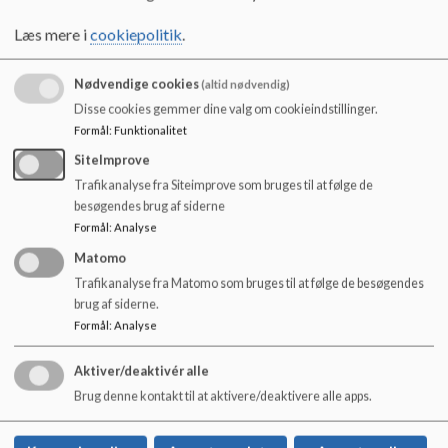
o
kompetencer
l
Læs mere i
cookiepolitik
.
Vi ønsker målrettet specialpædagogisk dygtiggørelse
d
e
Nødvendige cookies
(altid nødvendig)
t
Disse cookies gemmer dine valg om cookieindstillinger.
Formål
:
Funktionalitet
SiteImprove
Trafikanalyse fra Siteimprove som bruges til at følge de
besøgendes brug af siderne
Læs yderligere i dokumentet herunder.
Formål
:
Analyse
Dokumenter
Matomo
Trafikanalyse fra Matomo som bruges til at følge de besøgendes
Visions og værdikompas A.pdf
brug af siderne.
Formål
:
Analyse
Aktiver/deaktivér alle
Brug denne kontakt til at aktivere/deaktivere alle apps.
SUNDskolen
Linde Alle 36