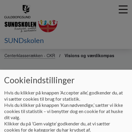
SUNDskolen
G
å
Centerklasserækken - CKR
Visions og værdikompas
t
i
Visions og værdikompas
l
Cookieindstillinger
h
o
v
Vores vision i Centerklasserækken og SFO Regnbuen er:
Hvis du klikker på knappen ’Accepter alle’, godkender du, at
e
vi sætter cookies til brug for statistik.
Vi ønsker at vore elever forlader Folkeskolen så livduelige
d
Hvis du klikker på knappen ’Kun nødvendige,’ sætter vi ikke
i
som muligt
cookies til statistik – vi benytter dog en cookie for at huske
n
Ud fra et totalkommunikativt miljø, ønsker vi, at udvikle
dit valg.
d
elevernes livskvalitet under hensyntagen til
Klikker du på ’Gem valgte’ godkender du, at vi sætter
h
den enkeltes evner, udviklingsmuligheder og sociale
cookies for de kategorier du har krydset af.