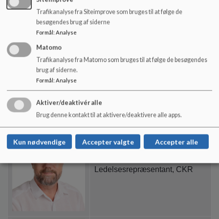
Trafikanalyse fra Siteimprove som bruges til at følge de
besøgendes brug af siderne
Formål
:
Analyse
Camilla Jensen
Matomo
Trafikanalyse fra Matomo som bruges til at følge de besøgendes
Medarbejderrepræsentant
brug af siderne.
Formål
:
Analyse
Aktiver/deaktivér alle
Brug denne kontakt til at aktivere/deaktivere alle apps.
Kun nødvendige
Accepter valgte
Accepter alle
Lars Ladefoged
Ledelsesrepræsentant, CKR