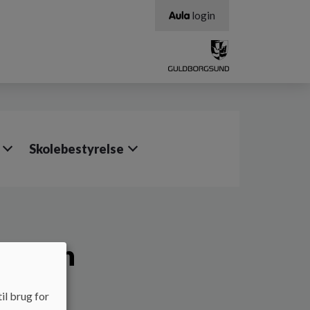
login
Skolebestyrelse
rmation
il brug for