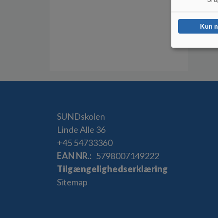
Kun 
SUNDskolen
Linde Alle 36
+45 54733360
EAN NR.
5798007149222
Tilgængelighedserklæring
Sitemap