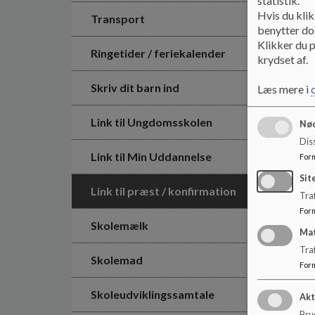
statistik.
Hvis du klik
Transport
benytter dog
Klikker du p
Ringetider / feriekalender
krydset af.
Skriv dit barn ind
Læs mere i
Link til Ungdomsskolen
Nød
Dis
Link til Min Uddannelse
For
Sit
Link til præst / konfirmation
Traf
For
Skolemælk
Ma
Tra
Skolemad
For
Skoleudviklingssamtale
Akt
Brug