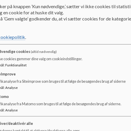
ker på knappen ’Kun nødvendige,’ sætter vi ikke cookies til statisti
 en cookie for at huske dit valg.
å ’Gem valgte’ godkender du, at vi sætter cookies for de kategorie
cookiepolitik
.
vendige cookies
(altid nødvendig)
se cookies gemmer dine valg om cookieindstillinger.
mål
:
Funktionalitet
eImprove
ikanalyse fra Siteimprove som bruges til at følge de besøgendes brug af siderne
mål
:
Analyse
tomo
fikanalyse fra Matomo som bruges til at følge de besøgendes brug af siderne.
mål
:
Analyse
iver/deaktivér alle
 denne kontakt til at aktivere/deaktivere alle apps.