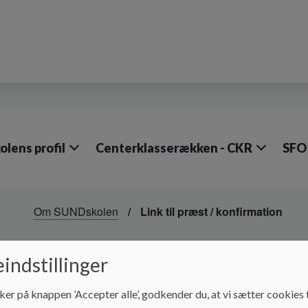
olens profil
Centerklasserækken - CKR
SFO
Om SUNDskolen
Link til præst / konfirmation
Link til præst / konfi
indstillinger
ker på knappen ’Accepter alle’, godkender du, at vi sætter cookies t
Klik her