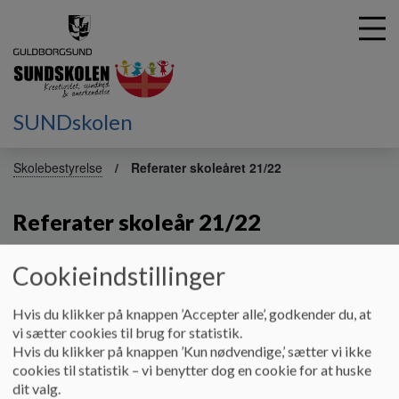
SUNDskolen
G
å
Skolebestyrelse
Referater skoleåret 21/22
t
i
Referater skoleår 21/22
l
h
o
Cookieindstillinger
v
Referater
e
Dokumenter
d
Hvis du klikker på knappen ’Accepter alle’, godkender du, at
i
vi sætter cookies til brug for statistik.
Referat 070921 A.pdf
n
Hvis du klikker på knappen ’Kun nødvendige,’ sætter vi ikke
d
cookies til statistik – vi benytter dog en cookie for at huske
h
dit valg.