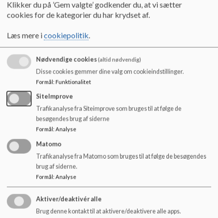
o
Klikker du på ’Gem valgte’ godkender du, at vi sætter
Referat 131021 A.pdf
l
cookies for de kategorier du har krydset af.
d
e
Læs mere i
cookiepolitik
.
Referat 251121 A.pdf
t
Nødvendige cookies
(altid nødvendig)
Disse cookies gemmer dine valg om cookieindstillinger.
Referat 110122 A.pdf
Formål
:
Funktionalitet
SiteImprove
Referat 230322 A.pdf
Trafikanalyse fra Siteimprove som bruges til at følge de
besøgendes brug af siderne
Formål
:
Analyse
Referat 240522 A.pdf
Matomo
Trafikanalyse fra Matomo som bruges til at følge de besøgendes
brug af siderne.
Formål
:
Analyse
Referat 160622 A.pdf
Aktiver/deaktivér alle
Brug denne kontakt til at aktivere/deaktivere alle apps.