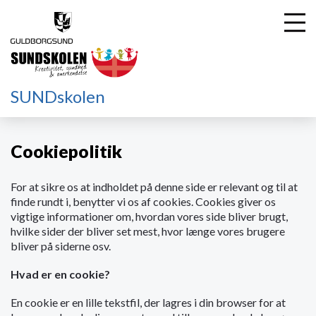
SUNDskolen
G
å
t
Cookiepolitik
i
l
For at sikre os at indholdet på denne side er relevant og til at
h
finde rundt i, benytter vi os af cookies. Cookies giver os
o
vigtige informationer om, hvordan vores side bliver brugt,
v
hvilke sider der bliver set mest, hvor længe vores brugere
e
bliver på siderne osv.
d
i
Hvad er en cookie?
n
d
En cookie er en lille tekstfil, der lagres i din browser for at
h