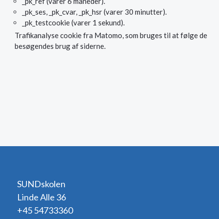
_pk_ref (varer 6 måneder).
_pk_ses, _pk_cvar, _pk_hsr (varer 30 minutter).
_pk_testcookie (varer 1 sekund).
Trafikanalyse cookie fra Matomo, som bruges til at følge de
besøgendes brug af siderne.
SUNDskolen
Linde Alle 36
+45 54733360