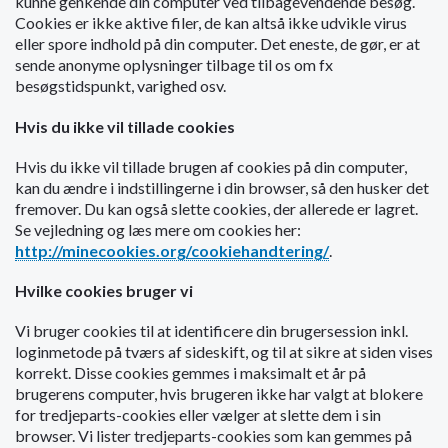
kunne genkende din computer ved tilbagevendende besøg.
o
Cookies er ikke aktive filer, de kan altså ikke udvikle virus
l
eller spore indhold på din computer. Det eneste, de gør, er at
d
sende anonyme oplysninger tilbage til os om fx
e
besøgstidspunkt, varighed osv.
t
Hvis du ikke vil tillade cookies
Hvis du ikke vil tillade brugen af cookies på din computer,
kan du ændre i indstillingerne i din browser, så den husker det
fremover. Du kan også slette cookies, der allerede er lagret.
Se vejledning og læs mere om cookies her:
http://minecookies.org/cookiehandtering/
.
Hvilke cookies bruger vi
Vi bruger cookies til at identificere din brugersession inkl.
loginmetode på tværs af sideskift, og til at sikre at siden vises
korrekt. Disse cookies gemmes i maksimalt et år på
brugerens computer, hvis brugeren ikke har valgt at blokere
for tredjeparts-cookies eller vælger at slette dem i sin
browser. Vi lister tredjeparts-cookies som kan gemmes på