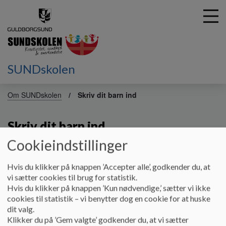
SUNDskolen
G
å
Om SUNDskolen
Skriv dit barn ind
t
i
Skriv dit barn ind
l
h
Cookieindstillinger
o
v
Ønsker du dit barn indskrevet på SUNDskolen, kontakt
e
Hvis du klikker på knappen ’Accepter alle’, godkender du, at
skolens kontor:
d
vi sætter cookies til brug for statistik.
SUNDskolen
i
Hvis du klikker på knappen ’Kun nødvendige,’ sætter vi ikke
n
cookies til statistik – vi benytter dog en cookie for at huske
Linde Alle 36
d
dit valg.
h
Klikker du på ’Gem valgte’ godkender du, at vi sætter