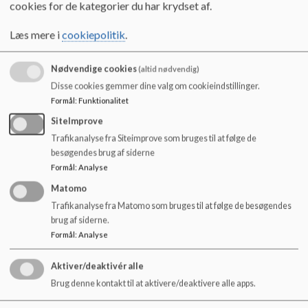
4800 Nykøbing F.
o
cookies for de kategorier du har krydset af.
l
Skolens kontor: Tlf. 5473 3360
d
Læs mere i
cookiepolitik
.
e
Send digital post til skolen
t
Nødvendige cookies
(altid nødvendig)
Disse cookies gemmer dine valg om cookieindstillinger.
Formål
:
Funktionalitet
0. klasse - indskrivning til børnehaveklasse
SiteImprove
Er du interesseret i at få mere at vide vedrørende proceduren
Trafikanalyse fra Siteimprove som bruges til at følge de
omkring skolestart, se da nedenstående link:
besøgendes brug af siderne
Formål
:
Analyse
https://www.guldborgsund.dk/borger/skole-og-
Matomo
uddannelse/folkeskole/skole-og-sfo-indskrivning-og-
Trafikanalyse fra Matomo som bruges til at følge de besøgendes
tilflytning
brug af siderne.
Formål
:
Analyse
Aktiver/deaktivér alle
Brug denne kontakt til at aktivere/deaktivere alle apps.