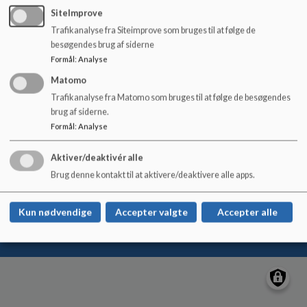
o
SiteImprove
l
Trafikanalyse fra Siteimprove som bruges til at følge de
d
SUNDskolen
besøgendes brug af siderne
e
Linde Alle 36
Formål
:
Analyse
t
+45 54733360
Matomo
EAN NR.
5798007149222
Trafikanalyse fra Matomo som bruges til at følge de besøgendes
brug af siderne.
Tilgængelighedserklæring
Formål
:
Analyse
Sitemap
Aktiver/deaktivér alle
Brug denne kontakt til at aktivere/deaktivere alle apps.
Cookie politik
Kun nødvendige
Accepter valgte
Accepter alle