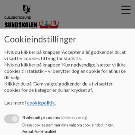
Cookieindstillinger
SUNDskolen
G
Hvis du klikker på knappen ’Accepter alle’, godkender du, at
å
Skolens profil
Trafikpolitik
vi sætter cookies til brug for statistik.
t
Hvis du klikker på knappen ’Kun nødvendige,’ sætter vi ikke
i
cookies til statistik – vi benytter dog en cookie for at huske
Trafikpolitik
l
dit valg.
h
Klikker du på ’Gem valgte’ godkender du, at vi sætter
o
cookies for de kategorier du har krydset af.
v
Trafikpolitik
e
Læs mere i
cookiepolitik
.
Dokumenter
d
i
Trafikpolitik rev sept 21.pdf
Nødvendige cookies
n
(altid nødvendig)
d
Disse cookies gemmer dine valg om cookieindstillinger.
h
Formål
:
Funktionalitet