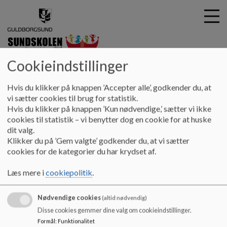
Cookieindstillinger
SUNDskolen
G
Hvis du klikker på knappen ’Accepter alle’, godkender du, at
å
Om SUNDskolen
Skoleudviklingssamtale
vi sætter cookies til brug for statistik.
t
Hvis du klikker på knappen ’Kun nødvendige,’ sætter vi ikke
i
cookies til statistik – vi benytter dog en cookie for at huske
Skoleudviklingssamtale
l
dit valg.
h
Klikker du på ’Gem valgte’ godkender du, at vi sætter
o
cookies for de kategorier du har krydset af.
v
Skoleudviklingssamtale
e
Læs mere i
cookiepolitik
.
Dokumenter
d
i
2025 Referat af skoleudviklingssamtale.pdf
Nødvendige cookies
n
(altid nødvendig)
d
Disse cookies gemmer dine valg om cookieindstillinger.
h
Formål
:
Funktionalitet