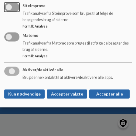
o
SiteImprove
l
Trafikanalyse fra Siteimprove som bruges til at følge de
d
SUNDskolen
besøgendes brug af siderne
e
Linde Alle 36
Formål
:
Analyse
t
+45 54733360
Matomo
EAN NR.
5798007149222
Trafikanalyse fra Matomo som bruges til at følge de besøgendes
brug af siderne.
Tilgængelighedserklæring
Formål
:
Analyse
Sitemap
Aktiver/deaktivér alle
Brug denne kontakt til at aktivere/deaktivere alle apps.
Cookie politik
Kun nødvendige
Accepter valgte
Accepter alle